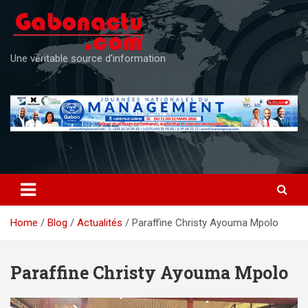
Skip
to
content
Une véritable source d'information
Home
Blog
Actualités
Paraffine Christy Ayouma Mpolo
Paraffine Christy Ayouma Mpolo