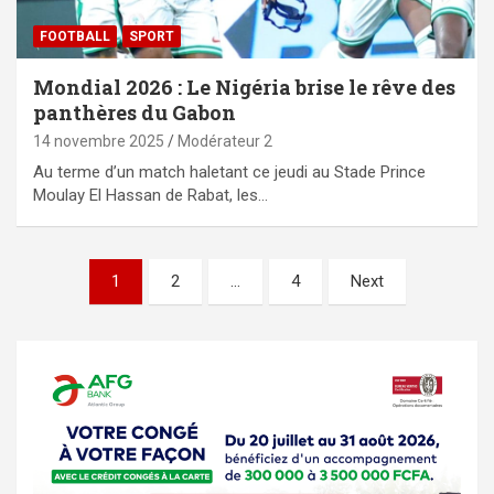
FOOTBALL
SPORT
Mondial 2026 : Le Nigéria brise le rêve des
panthères du Gabon
14 novembre 2025
Modérateur 2
Au terme d’un match haletant ce jeudi au Stade Prince
Moulay El Hassan de Rabat, les…
Pagination
1
2
…
4
Next
des
publications