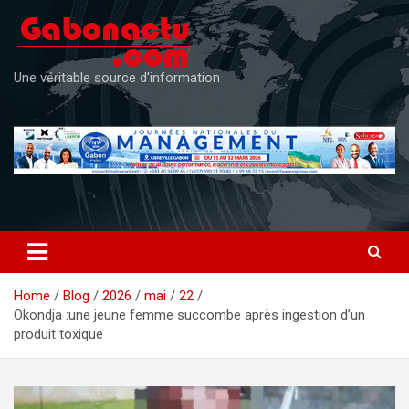
Skip
to
content
Une véritable source d'information
Home
Blog
2026
mai
22
Okondja :une jeune femme succombe après ingestion d’un
produit toxique