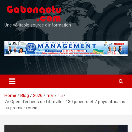
Skip
to
content
Une véritable source d'information
Home
Blog
2026
mai
15
7e Open d’échecs de Libreville : 130 joueurs et 7 pays africains
au premier round