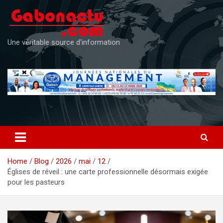
Skip
to
content
Une véritable source d'information
Home
Blog
2026
mai
12
Églises de réveil : une carte professionnelle désormais exigée
pour les pasteurs