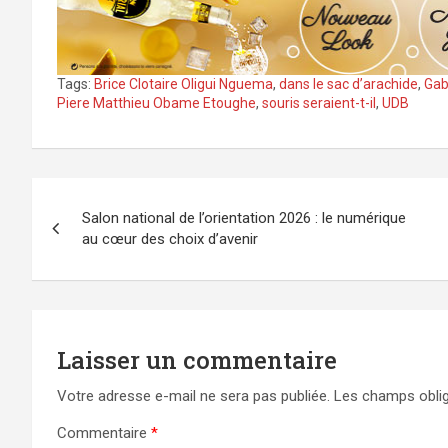
Tags:
Brice Clotaire Oligui Nguema
,
dans le sac d’arachide
,
Gab
Piere Matthieu Obame Etoughe
,
souris seraient-t-il
,
UDB
Navigation
Salon national de l’orientation 2026 : le numérique
de
au cœur des choix d’avenir
l’article
Laisser un commentaire
Votre adresse e-mail ne sera pas publiée.
Les champs oblig
Commentaire
*