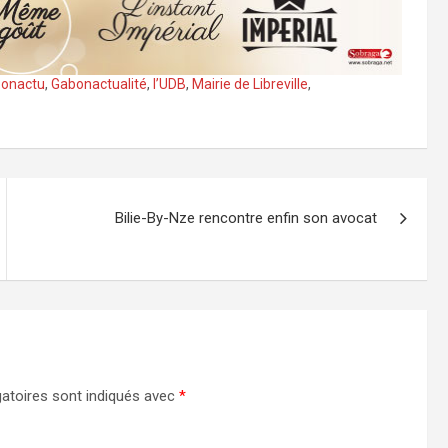
onactu
,
Gabonactualité
,
l’UDB
,
Mairie de Libreville
,
Bilie-By-Nze rencontre enfin son avocat
atoires sont indiqués avec
*