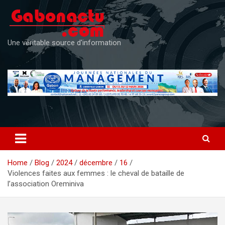
Skip
to
content
Une véritable source d'information
Home
Blog
2024
décembre
16
Violences faites aux femmes : le cheval de bataille de
l’association Oreminiva