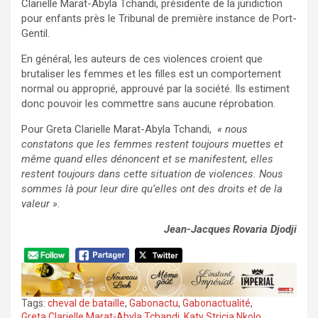
Clarielle Marat-Abyla Tchandi, présidente de la juridiction
pour enfants près le Tribunal de première instance de Port-
Gentil.
En général, les auteurs de ces violences croient que
brutaliser les femmes et les filles est un comportement
normal ou approprié, approuvé par la société. Ils estiment
donc pouvoir les commettre sans aucune réprobation.
Pour Greta Clarielle Marat-Abyla Tchandi,
« nous
constatons que les femmes restent toujours muettes et
même quand elles dénoncent et se manifestent, elles
restent toujours dans cette situation de violences. Nous
sommes là pour leur dire qu’elles ont des droits et de la
valeur ».
Jean-Jacques Rovaria Djodji
Tags:
cheval de bataille
,
Gabonactu
,
Gabonactualité
,
Greta Clarielle Marat-Abyla Tchandi
,
Katy Stricia Nkolo
,