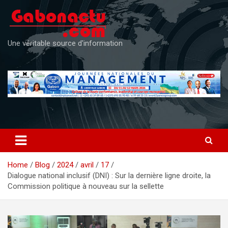
Skip
to
content
Une véritable source d'information
Home
Blog
2024
avril
17
Dialogue national inclusif (DNI) : Sur la dernière ligne droite, la
Commission politique à nouveau sur la sellette