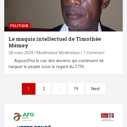
POLITIQUE
Le maquis intellectuel de Timothée
Mémey
28 mars 2024
Modérateur Modérateur
1 Comment
Aujourd’hui le cas des anciens qui continuent de
narguer le peuple sous le regard du CTRI.…
Pagination
1
2
…
19
Next
des
publications