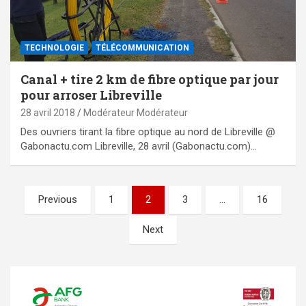
TECHNOLOGIE
TÉLÉCOMMUNICATION
Canal + tire 2 km de fibre optique par jour
pour arroser Libreville
28 avril 2018
Modérateur Modérateur
Des ouvriers tirant la fibre optique au nord de Libreville @
Gabonactu.com Libreville, 28 avril (Gabonactu.com)…
Pagination
Previous
1
2
3
…
16
des
Next
publications