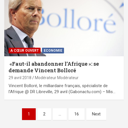
A CŒUR OUVERT
ECONOMIE
«Faut-il abandonner l’Afrique »: se
demande Vincent Bolloré
29 avril 2018
Modérateur Modérateur
Vincent Bolloré, le milliardaire français, spécialiste de
l’Afrique @ DR Libreville, 29 avril (Gabonactu.com) – Mis…
Pagination
1
2
…
16
Next
des