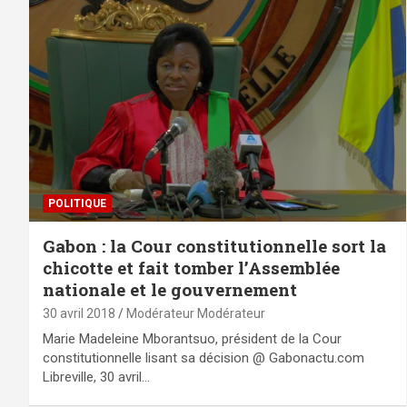
POLITIQUE
Gabon : la Cour constitutionnelle sort la
chicotte et fait tomber l’Assemblée
nationale et le gouvernement
30 avril 2018
Modérateur Modérateur
Marie Madeleine Mborantsuo, président de la Cour
constitutionnelle lisant sa décision @ Gabonactu.com
Libreville, 30 avril…