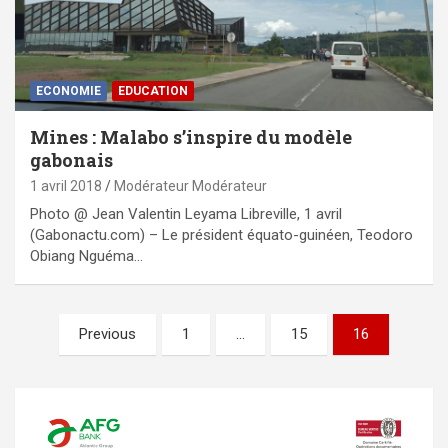
ECONOMIE
EDUCATION
Mines : Malabo s’inspire du modèle
gabonais
1 avril 2018
Modérateur Modérateur
Photo @ Jean Valentin Leyama Libreville, 1 avril
(Gabonactu.com) – Le président équato-guinéen, Teodoro
Obiang Nguéma…
Pagination
Previous
1
…
15
16
des
publications