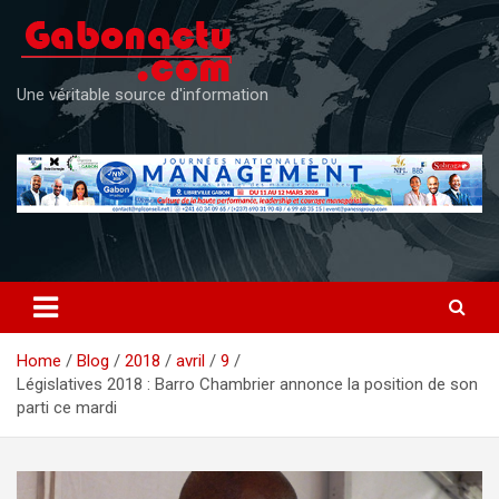
Skip
to
content
Une véritable source d'information
Home
Blog
2018
avril
9
Législatives 2018 : Barro Chambrier annonce la position de son
parti ce mardi