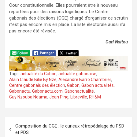
Cour constitutionnelle. Elles pourraient être à nouveau
reportées pour des raisons logistiques. Le Centre
gabonais des élections (CGE) chargé d’organiser ce scrutin
n’est pas encore mis en place. La liste électorale aussi n’a
pas encore été révisée.
Carl Nsitou
Tags:
actualité du Gabon
,
actualité gabonaise
,
Alain Claude Bilie By Nze
,
Alexandre Barro Chambrier
,
Centre gabonais des élection
,
Gabon
,
Gabon actualités
,
Gabonactu
,
Gabonactu.com
,
Gabonactualité
,
Guy Nzouba Ndama
,
Jean Ping
,
Libreville
,
RH&M
Navigation
Composition du CGE : le curieux rétropédalage du PSD
de
et PDS