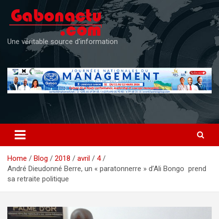
Skip
to
content
Une véritable source d'information
Home
Blog
2018
avril
4
André Dieudonné Berre, un « paratonnerre » d’Ali Bongo prend
sa retraite politique