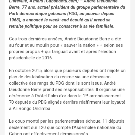
Libreville, 4 mars (Gabonactu.com) – André Dieudonné
Berre, 77 ans, actuel président du groupe parlementaire du
Parti démocratique gabonais (PDG, au pouvoir depuis
1968), a annoncé le week-end écoulé qu’il prend sa
retraite politique pour se consacrer à sa vie familiale.
Ces trois dernières années, André Dieudonné Berre a été
au four et au moulin pour « sauver la nation » + selon ses
propres propos + qui tanguait avant et après l’élection
présidentielle de 2016.
En octobre 2015, alors que plusieurs députés ont mijoté un
plan de déstabilisation du régime via une démission
collective des rangs du PDG dont ils sont issus, André
Dieudonné Berre prend ses responsabilités. Il organise une
er
cérémonie à l’hôtel Palm d’or dans le 1
arrondissement.
70 députés du PDG alignés derrière réaffirment leur loyauté
à Ali Bongo Ondimba.
Le coup monté par les parlementaires échoue. 11 députés
seulement sur 120 que compte l’Assemblée nationale du
Gabon ont effectivement démissionnés.