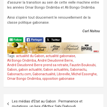
d’assurer la transition au sein de cette vielle machine entre
les années Omar Bongo Ondimba et Ali Bongo Ondimba.
Ainsi s’opère tout doucement le renouvellement de la
classe politique gabonaise.
Carl Nsitou
Tags:
actualité du Gabon
,
actualité gabonaise
,
Ali Bongo Ondimba
,
André Dieudonné Berre
,
André Dieudonné Berre prend sa retraite
,
Faustin Boukoubi
,
Gabon
,
gabon actualité
,
Gabon actualités
,
Gabonactu
,
Gabonactu.com
,
Gabonactualité
,
Libreville
,
Michel Essonghe
,
Omar Bongo Ondimba
,
opposition gabonaise
Navigation
Les médias d’Etat au Gabon : Permanence et
de
mutations, un livre d’Arthur Sabi Djaboudi