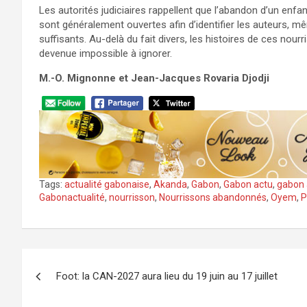
Les autorités judiciaires rappellent que l’abandon d’un enf
sont généralement ouvertes afin d’identifier les auteurs, m
suffisants. Au-delà du fait divers, les histoires de ces no
devenue impossible à ignorer.
M.-O. Mignonne et Jean-Jacques Rovaria Djodji
Tags:
actualité gabonaise
,
Akanda
,
Gabon
,
Gabon actu
,
gabon 
Gabonactualité
,
nourrisson
,
Nourrissons abandonnés
,
Oyem
,
P
Navigation
Foot: la CAN-2027 aura lieu du 19 juin au 17 juillet
de