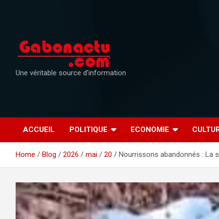
Skip
to
content
Une véritable source d'information
ACCUEIL
POLITIQUE
ECONOMIE
CULTU
Home
Blog
2026
mai
20
Nourrissons abandonnés : La so