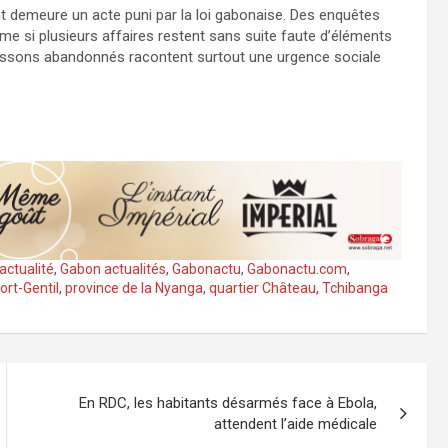
ant demeure un acte puni par la loi gabonaise. Des enquêtes
ême si plusieurs affaires restent sans suite faute d’éléments
urrissons abandonnés racontent surtout une urgence sociale
actualité
,
Gabon actualités
,
Gabonactu
,
Gabonactu.com
,
ort-Gentil
,
province de la Nyanga
,
quartier Château
,
Tchibanga
En RDC, les habitants désarmés face à Ebola,
attendent l’aide médicale