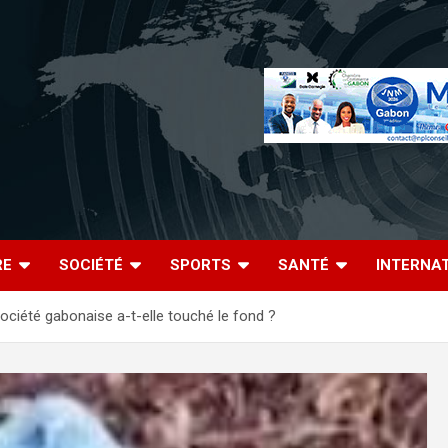
RE
SOCIÉTÉ
SPORTS
SANTÉ
INTERNA
ciété gabonaise a-t-elle touché le fond ?