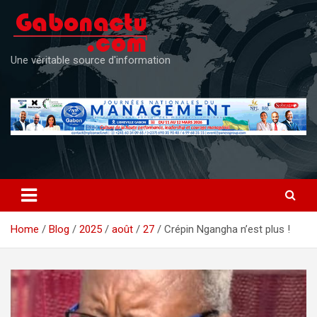
Skip
to
content
Une véritable source d'information
Home
Blog
2025
août
27
Crépin Ngangha n’est plus !