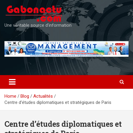
Skip
to
content
Une véritable source d'information
Home
Blog
Actualités
Centre d’études diplomatiques et stratégiques de Paris
Centre d’études diplomatiques et