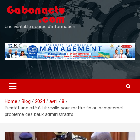
Skip
to
content
Une véritable source d'information
Home
Blog
2024
avril
8
Bientôt une cité à Libreville pour mettre fin au sempiternel
problème des baux administratifs