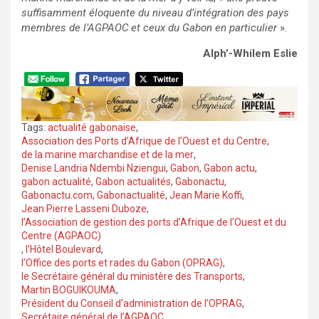
suffisamment éloquente du niveau d’intégration des pays
membres de l’AGPAOC et ceux du Gabon en particulier
».
Alph’-Whilem Eslie
Tags:
actualité gabonaise
,
Association des Ports d’Afrique de l’Ouest et du Centre
,
de la marine marchandise et de la mer
,
Denise Landria Ndembi Nziengui
,
Gabon
,
Gabon actu
,
gabon actualité
,
Gabon actualités
,
Gabonactu
,
Gabonactu.com
,
Gabonactualité
,
Jean Marie Koffi
,
Jean Pierre Lasseni Duboze
,
l’Association de gestion des ports d’Afrique de l’Ouest et du
Centre (AGPAOC)
,
l’Hôtel Boulevard
,
l’Office des ports et rades du Gabon (OPRAG)
,
le Secrétaire général du ministère des Transports
,
Martin BOGUIKOUMA
,
Président du Conseil d’administration de l’OPRAG
,
Secrétaire général de l’AGPAOC