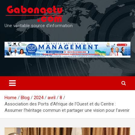
Skip
to
content
Une véritable source d'information
Home
Blog
2024
avril
8
Association des Ports d’Afrique de l’Ouest et du Centre :
Assumer l’héritage commun et partager une vision pour l’avenir