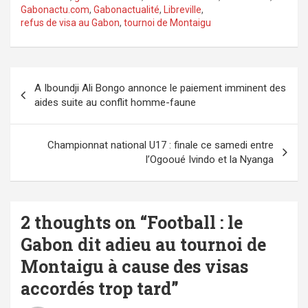
Gabonactu.com
,
Gabonactualité
,
Libreville
,
refus de visa au Gabon
,
tournoi de Montaigu
Navigation
A Iboundji Ali Bongo annonce le paiement imminent des
de
aides suite au conflit homme-faune
l’article
Championnat national U17 : finale ce samedi entre
l’Ogooué Ivindo et la Nyanga
2 thoughts on “
Football : le
Gabon dit adieu au tournoi de
Montaigu à cause des visas
accordés trop tard
”