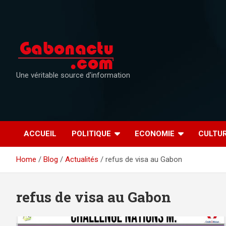
Skip
to
content
Une véritable source d'information
ACCUEIL
POLITIQUE
ECONOMIE
CULTU
Home
Blog
Actualités
refus de visa au Gabon
refus de visa au Gabon