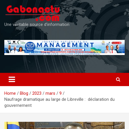
Skip
to
content
Une véritable source d'information
Home
Blog
2023
mars
9
Naufrage dramatique au large de Libreville : déclaration du
gouvernement