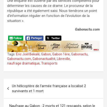
Une enquête est ouverte par les services compétents pour
déterminer les causes de ce drame. Le procureur de la
république a été également saisi. Nous tiendrons un point
d’information régulier en fonction de l’évolution de la
situation ».
Gabonactu.com
Tags:
Éric Joël Bekalé
,
Gabon
,
Gabon 1ère
,
Gabonactu
,
Gabonactu.com
,
Gabonactualité
,
Libreville
,
naufrage dramatique
,
Transports
Navigation
Un hélicoptère de l’armée française a localisé 2
de
survivants et 1 mort
l’article
Naufrage au Gabon : 2 morts et 121 rescapés, selon le