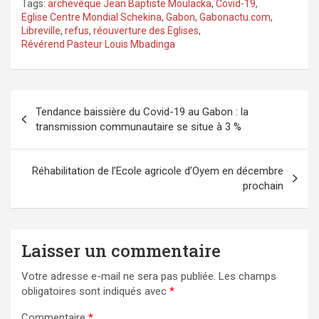
Tags:
archevêque Jean Baptiste Moulacka
,
Covid-19
,
Eglise Centre Mondial Schekina
,
Gabon
,
Gabonactu.com
,
Libreville
,
refus
,
réouverture des Eglises
,
Révérend Pasteur Louis Mbadinga
Navigation
Tendance baissière du Covid-19 au Gabon : la
de
transmission communautaire se situe à 3 %
l’article
Réhabilitation de l’Ecole agricole d’Oyem en décembre
prochain
Laisser un commentaire
Votre adresse e-mail ne sera pas publiée.
Les champs
obligatoires sont indiqués avec
*
Commentaire
*