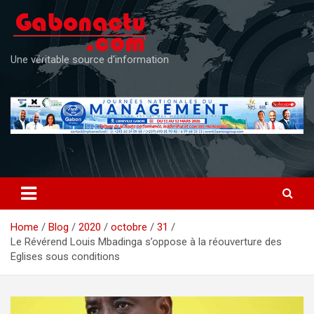
Skip
to
content
Une véritable source d'information
Home
Blog
2020
octobre
31
Le Révérend Louis Mbadinga s’oppose à la réouverture des
Eglises sous conditions