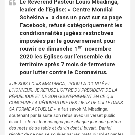
Le Révérend Pasteur Louis Mbadinga,
leader de l’Eglise: « Centre Mondial
Schekina » a dans un post sur sa page
Facebook, refusé catégoriquement les
conditionnalités jugées restrictives
imposées par le gouvernement pour
er
rouvrir ce dimanche 1
novembre
2020 les Eglises sur l’ensemble du
territoire après 7 mois de fermeture
pour lutter contre le Coronavirus.
« JE SUIS LOUIS MBADINGA, POUR LA DIGNITÉ ET
L’HONNEUR, JE REFUSE L’OFFRE DU PRÉSIDENT DE LA
RÉPUBLIQUE ET DE SON GOUVERNEMENT EN CE QUI
CONCERNE LA RÉOUVERTURE DES LIEUX DE CULTE DANS
SA FORME ACTUELLE »,
a fait savoir M. Mbadinga,
soutenant par la suite son refus avec un verset public
disant :
« le roi leur assigna pour chaque jour une portion
des mets de sa table et du vin dont il buvait…Daniel
résolut de ne pas se souiller par les mets du roi et par les