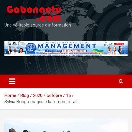
Skip
to
content
Une véritable source d'information
Home
Blog
2020
octobre
15
Sylvia Bongo magnifie la femme rurale