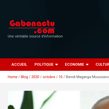
Skip
to
content
Une véritable source d'information
ACCUEIL
POLITIQUE
ECONOMIE
CULTU
Home
Blog
2020
octobre
10
Biendi Maganga Moussavou 