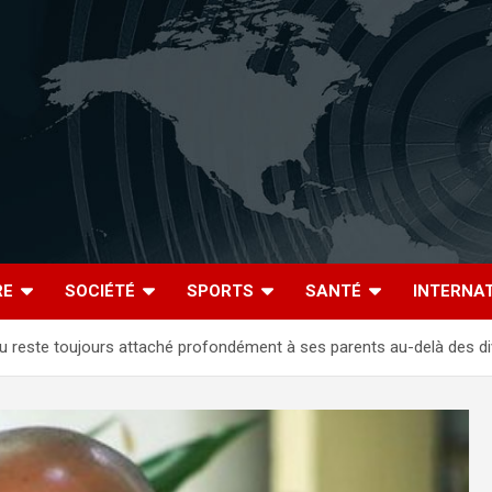
RE
SOCIÉTÉ
SPORTS
SANTÉ
INTERNA
reste toujours attaché profondément à ses parents au-delà des di