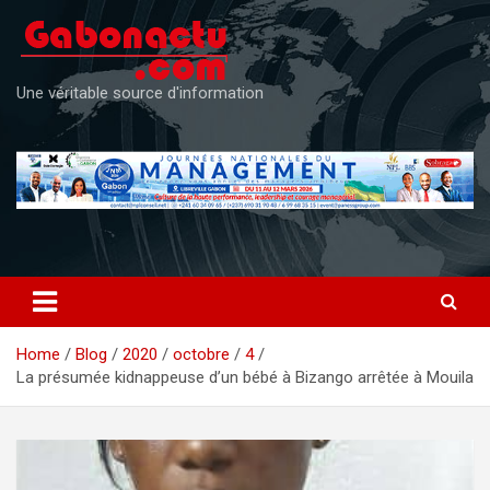
Skip
to
content
Une véritable source d'information
Home
Blog
2020
octobre
4
La présumée kidnappeuse d’un bébé à Bizango arrêtée à Mouila