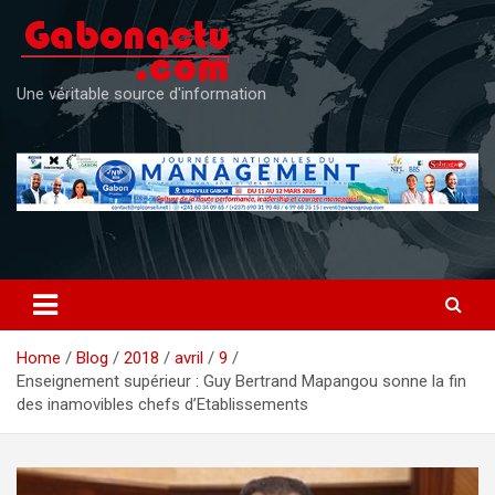
Skip
to
content
Une véritable source d'information
Home
Blog
2018
avril
9
Enseignement supérieur : Guy Bertrand Mapangou sonne la fin
des inamovibles chefs d’Etablissements