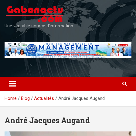
Skip
to
content
Une véritable source d'information
Home
Blog
Actualités
André Jacques Augand
André Jacques Augand