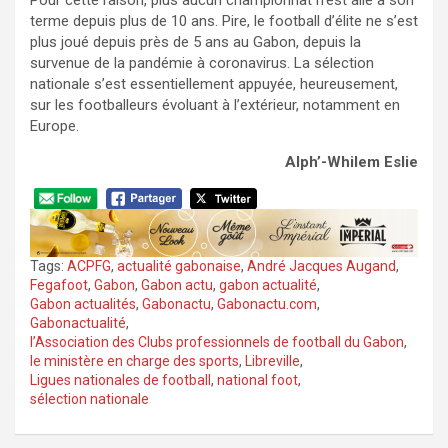
Pour cette raison, plus aucun championnat n’est allé à son
terme depuis plus de 10 ans. Pire, le football d’élite ne s’est
plus joué depuis près de 5 ans au Gabon, depuis la
survenue de la pandémie à coronavirus. La sélection
nationale s’est essentiellement appuyée, heureusement,
sur les footballeurs évoluant à l’extérieur, notamment en
Europe.
Alph’-Whilem Eslie
Tags:
ACPFG
,
actualité gabonaise
,
André Jacques Augand
,
Fegafoot
,
Gabon
,
Gabon actu
,
gabon actualité
,
Gabon actualités
,
Gabonactu
,
Gabonactu.com
,
Gabonactualité
,
l’Association des Clubs professionnels de football du Gabon
,
le ministère en charge des sports
,
Libreville
,
Ligues nationales de football
,
national foot
,
sélection nationale