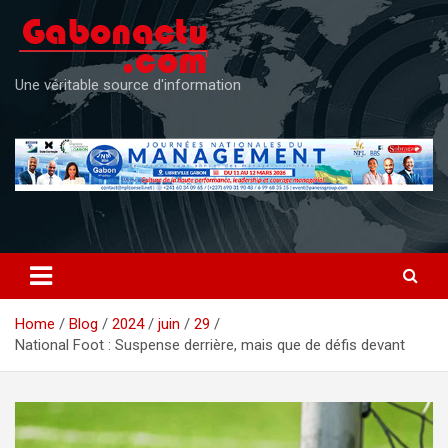
Skip
to
content
Une véritable source d'information
Home
Blog
2024
juin
29
National Foot : Suspense derrière, mais que de défis devant