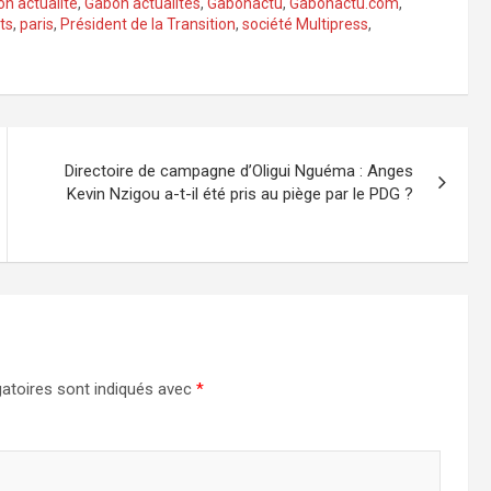
n actualité
,
Gabon actualités
,
Gabonactu
,
Gabonactu.com
,
ts
,
paris
,
Président de la Transition
,
société Multipress
,
Directoire de campagne d’Oligui Nguéma : Anges
Kevin Nzigou a-t-il été pris au piège par le PDG ?
atoires sont indiqués avec
*