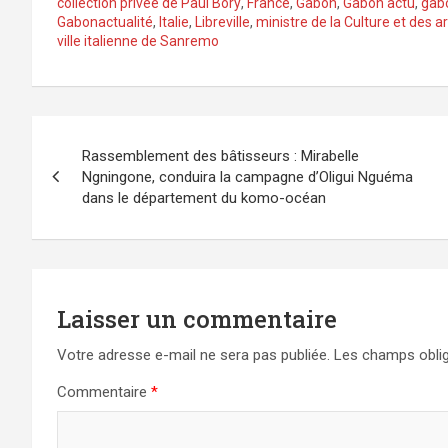
collection privée de Paul Bory
,
France
,
Gabon
,
Gabon actu
,
gabo
Gabonactualité
,
Italie
,
Libreville
,
ministre de la Culture et des ar
ville italienne de Sanremo
Navigation
Rassemblement des bâtisseurs : Mirabelle
de
Ngningone, conduira la campagne d’Oligui Nguéma
dans le département du komo-océan
l’article
Laisser un commentaire
Votre adresse e-mail ne sera pas publiée.
Les champs oblig
Commentaire
*