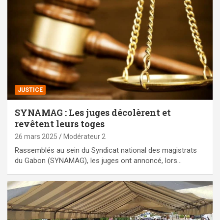
JUSTICE
SYNAMAG : Les juges décolèrent et
revêtent leurs toges
26 mars 2025
Modérateur 2
Rassemblés au sein du Syndicat national des magistrats
du Gabon (SYNAMAG), les juges ont annoncé, lors…