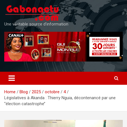
Skip
to
content
Une véritable source d'information
Home
Blog
2025
octobre
4
Législatives à Akanda : Thierry Nguia, décontenancé par une
‘’élection catastrophe’’