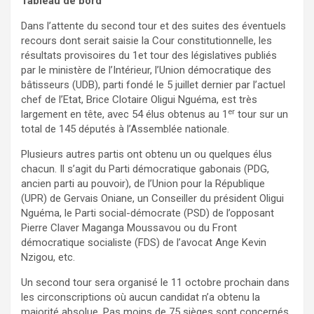
Tableau de bord
Dans l’attente du second tour et des suites des éventuels
recours dont serait saisie la Cour constitutionnelle, les
résultats provisoires du 1et tour des législatives publiés
par le ministère de l’Intérieur, l’Union démocratique des
bâtisseurs (UDB), parti fondé le 5 juillet dernier par l’actuel
chef de l’Etat, Brice Clotaire Oligui Nguéma, est très
er
largement en tête, avec 54 élus obtenus au 1
tour sur un
total de 145 députés à l’Assemblée nationale.
Plusieurs autres partis ont obtenu un ou quelques élus
chacun. Il s’agit du Parti démocratique gabonais (PDG,
ancien parti au pouvoir), de l’Union pour la République
(UPR) de Gervais Oniane, un Conseiller du président Oligui
Nguéma, le Parti social-démocrate (PSD) de l’opposant
Pierre Claver Maganga Moussavou ou du Front
démocratique socialiste (FDS) de l’avocat Ange Kevin
Nzigou, etc.
Un second tour sera organisé le 11 octobre prochain dans
les circonscriptions où aucun candidat n’a obtenu la
majorité absolue. Pas moins de 75 sièges sont concernés.