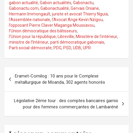
gabon actualité
,
Gabon actualités
,
Gabonactu
,
Gabonactu.com
,
Gabonactualité
,
Gervais Oniane
,
Hermann Immongault
,
juriste et avocat Thierry Nguia
,
l’Assemblée nationale
,
l’Avocat Ange Kevin Nzigou
,
l’opposant Pierre Claver Maganga Moussavou
,
l’Union démocratique des bâtisseurs
,
l’Union pour la république
,
Libreville
,
Ministère de l’intérieur
,
ministre de l’Intérieur
,
parti démocratique gabonais
,
Parti social-démocrate
,
PDG
,
PSD
,
UDB
,
UPR
Navigation
Eramet-Comilog : 10 ans pour le Complexe
de
métallurgique de Moanda, 302 agents honorés
l’article
Législative 2ème tour : des comptes bancaires garnis
pour des femmes commerçantes de Lambaréné