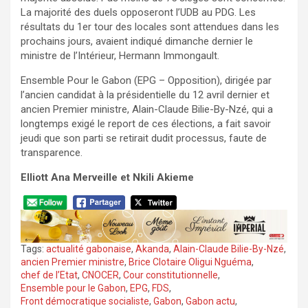
La majorité des duels opposeront l’UDB au PDG. Les
résultats du 1er tour des locales sont attendues dans les
prochains jours, avaient indiqué dimanche dernier le
ministre de l’Intérieur, Hermann Immongault.
Ensemble Pour le Gabon (EPG – Opposition), dirigée par
l’ancien candidat à la présidentielle du 12 avril dernier et
ancien Premier ministre, Alain-Claude Bilie-By-Nzé, qui a
longtemps exigé le report de ces élections, a fait savoir
jeudi que son parti se retirait dudit processus, faute de
transparence.
Elliott Ana Merveille et Nkili Akieme
Tags:
actualité gabonaise
,
Akanda
,
Alain-Claude Bilie-By-Nzé
,
ancien Premier ministre
,
Brice Clotaire Oligui Nguéma
,
chef de l’Etat
,
CNOCER
,
Cour constitutionnelle
,
Ensemble pour le Gabon
,
EPG
,
FDS
,
Front démocratique socialiste
,
Gabon
,
Gabon actu
,