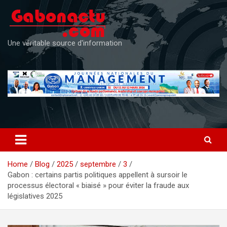
Skip
to
content
Une véritable source d'information
Home
Blog
2025
septembre
3
Gabon : certains partis politiques appellent à sursoir le
processus électoral « biaisé » pour éviter la fraude aux
législatives 2025