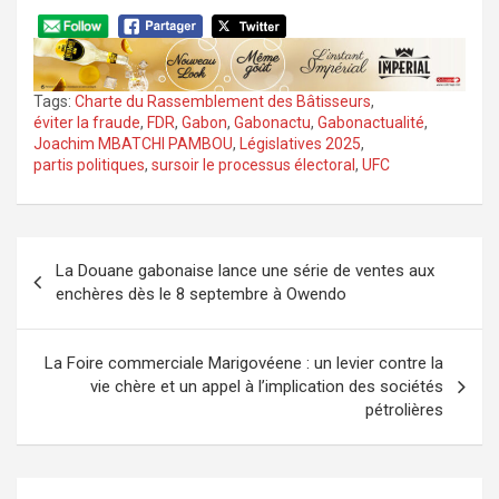
Tags:
Charte du Rassemblement des Bâtisseurs
,
éviter la fraude
,
FDR
,
Gabon
,
Gabonactu
,
Gabonactualité
,
Joachim MBATCHI PAMBOU
,
Législatives 2025
,
partis politiques
,
sursoir le processus électoral
,
UFC
Navigation
La Douane gabonaise lance une série de ventes aux
de
enchères dès le 8 septembre à Owendo
l’article
La Foire commerciale Marigovéene : un levier contre la
vie chère et un appel à l’implication des sociétés
pétrolières