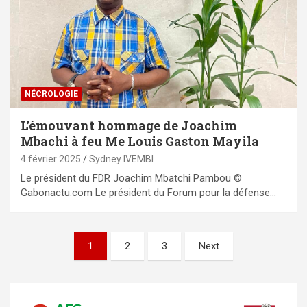
NÉCROLOGIE
L’émouvant hommage de Joachim
Mbachi à feu Me Louis Gaston Mayila
4 février 2025
Sydney IVEMBI
Le président du FDR Joachim Mbatchi Pambou ©
Gabonactu.com Le président du Forum pour la défense…
Pagination
1
2
3
Next
des
publications