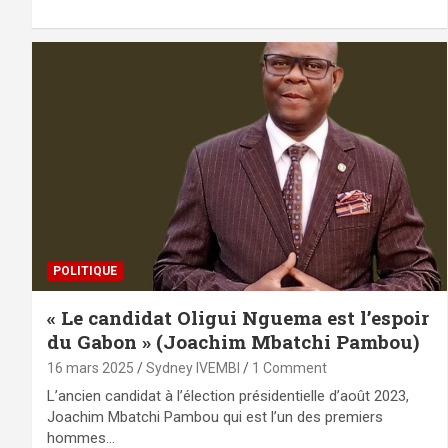
POLITIQUE
« Le candidat Oligui Nguema est l’espoir
du Gabon » (Joachim Mbatchi Pambou)
16 mars 2025
Sydney IVEMBI
1 Comment
L’ancien candidat à l’élection présidentielle d’août 2023,
Joachim Mbatchi Pambou qui est l’un des premiers
hommes…