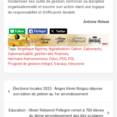
moderniser ses outils de gestion, renforcer sa discipline
organisationnelle et inscrire son action dans une logique
de responsabilité et d’efficacité durable.
Antoine Relaxe
Tags:
Angélique Ngoma
,
digitalisation
,
Gabon
,
Gabonactu
,
Gabonactualité
,
gestion des finances
,
Hermann Kamonomono
,
Odoo
,
PDG
,
PGI
,
Progiciel de gestion intégré
,
travaux
,
trésorerie
Navigation
Élections locales 2025 : Anges Kévin Nzigou dépose
de
son bâton de pèlerin au 1er arrondissement
l’article
Education : Olivier Rebienot Pellegrin remet à 700 élèves
du 4eme arrondissement des kits scolaires.‎