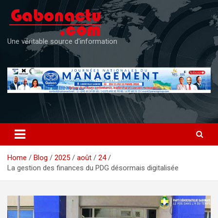
Skip
to
content
Une véritable source d'information
Home
Blog
2025
août
24
La gestion des finances du PDG désormais digitalisée