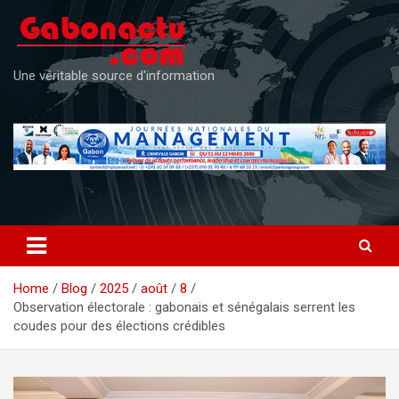
Skip
to
content
Une véritable source d'information
Home
Blog
2025
août
8
Observation électorale : gabonais et sénégalais serrent les
coudes pour des élections crédibles