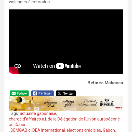
violences électorales.
Betines Makosso
Tags:
actualité gabonaise
,
chargé d’affaires a.i. de la Délégation de l’Union européenne
au Gabon
,
DEMGAB d’IDEA International
,
élections crédibles
,
Gabon
,