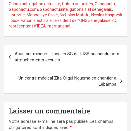
Gabon actu
,
gabon actualité
,
Gabon actualités
,
Gabonactu
,
Gabonactu.com
,
Gabonactualité
,
gabonais et sénégalais
,
Libreville
,
Moundiaye Cissé
,
Nicholas Matatu
,
Nicolas Kasprzyk
,
observation électorale
,
président de l’ONG sénégalaise 3D
,
représentant d’IDEA International
Navigation
Abus sur mineurs : l’ancien SG de l’USB suspendu pour
de
attouchements sexuels
l’article
Un centre médical Zita Oligui Nguema en chantier à
Lebamba
Laisser un commentaire
Votre adresse e-mail ne sera pas publiée.
Les champs
obligatoires sont indiqués avec
*