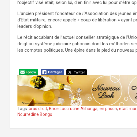
l’objectif visé était, selon lui, d’en finir avec lui pour s’êt
L’ancien président fondateur de
l’
Association des jeunes ém
d’Etat militaire, encore appelé « coup de libération » ayant p
leaders d’opinion.
Le récit accablant
de l’actuel conseiller stratégique de l’U
doigt au système judiciaire gabonais dont les méthodes sera
les comptes politiques. Une épine dans le pied du nouveau pou
Tags:
bras droit
,
Brice Laccruche Alihanga
,
en prison
,
était mar
Nourredine Bongo