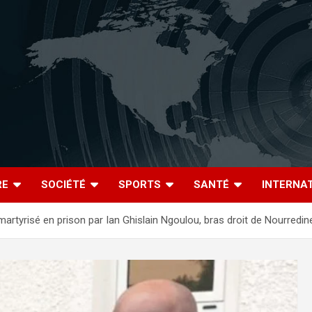
RE
SOCIÉTÉ
SPORTS
SANTÉ
INTERNA
martyrisé en prison par Ian Ghislain Ngoulou, bras droit de Nourredi