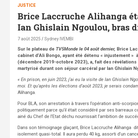
JUSTICE
Brice Laccruche Alihanga ét
Ian Ghislain Ngoulou, bras 
7 août 2025
Sydney IVEMBI
Sur le plateau de
TV5Monde le 04 août dernier,
Brice Lac
cabinet d’Ali Bongo, ayant été détenu « injustement » à
(décembre 2019-octobre 2023), a, fait des révélations
martyrisé durant son séjour carcéral par Ian Ghislain 
« En prison, en juin 2023, j’ai eu la visite de Ian Ghislain Ng
moi. Et qu’après les élections d’août 2023, je serais conda
Alihanga.
Pour BLA, son arrestation à travers l’opération anti-scorpi
politiquement parce qu’il était considéré par ses barreaux
ainé du Chef de l’Etat déchu nourrissait l’ambition de succéd
Dans son témoignage glaçant, Brice Laccruche Alihanga dit q
isolement quasi-total. Il aura perdu 40 kg, assorti d’un can