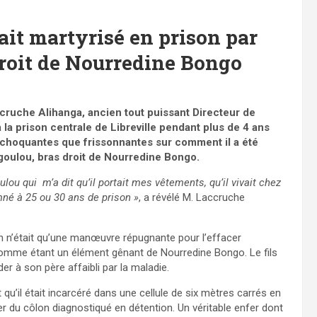
ait martyrisé en prison par
droit de Nourredine Bongo
cruche Alihanga, ancien tout puissant Directeur de
 la prison centrale de Libreville pendant plus de 4 ans
 choquantes que frissonnantes sur comment il a été
Ngoulou, bras droit de Nourredine Bongo.
oulou qui m’a dit qu’il portait mes vêtements, qu’il vivait chez
mné à 25 ou 30 ans de prison »
, a révélé M. Laccruche
on n’était qu’une manœuvre répugnante pour l’effacer
 comme étant un élément gênant de Nourredine Bongo. Le fils
er à son père affaibli par la maladie.
u’il était incarcéré dans une cellule de six mètres carrés en
cer du côlon diagnostiqué en détention. Un véritable enfer dont