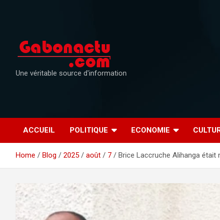
Skip
to
content
Une véritable source d'information
ACCUEIL
POLITIQUE
ECONOMIE
CULTU
Home
Blog
2025
août
7
Brice Laccruche Alihanga était 