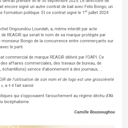
 devrait prendre fin le 30 septembre 2025. Le directoire de
t encore signé un autre contrat de bail avec Felix Bongo, un
er
 formation politique. Et ce contrat signé le 1
juillet 2024
om.
ar Michel Ongoundou Loundah, a, même interdit par acte
om de REAGIR qui serait le nom de sa marque protégée par
ège monsieur Bongo de la concurrence entre commerçants sur
avec le parti.
icat commercial de marque REAGIR délivré par l’OAPI. Ce
on des affaires commerciales, des travaux de bureau, de
és, échantillons) service d’abonnement à des journaux, ….
AGIR de l’utilisation de son nom et de logo est une grossièreté
»,
a-t-il fait savoir.
litiques qui s’opposaient farouchement au régime déchu d’Ali
ais bicéphalisme.
Camille Boussoughou