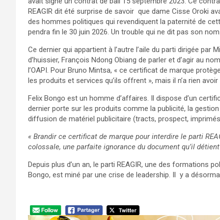
avait signé un contrat de bail 15 septembre 2023. Ce contrat
REAGIR dit été surprise de savoir que dame Cisse Oroki avai
des hommes politiques qui revendiquent la paternité de cette
pendra fin le 30 juin 2026. Un trouble qui ne dit pas son n
Ce dernier qui appartient à l’autre l’aile du parti dirigée p
d’huissier, François Ndong Obiang de parler et d’agir au n
l’OAPI. Pour Bruno Mintsa, « ce certificat de marque prot
les produits et services qu’ils offrent », mais il n’a rien avoir 
Felix Bongo est un homme d’affaires. Il dispose d’un certif
dernier porte sur les produits comme la publicité, la gesti
diffusion de matériel publicitaire (tracts, prospect, imprim
« Brandir ce certificat de marque pour interdire le parti RE
colossale, une parfaite ignorance du document qu’il détient 
Depuis plus d’un an, le parti REAGIR, une des formations po
Bongo, est miné par une crise de leadership. Il y a désorm