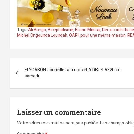
Tags:
Ali Bongo
,
Bicéphalisme
,
Bruno Mintsa
,
Deux contrats de 
Michel Ongounda Loundah
,
OAPI
,
pour une même maison
,
RE
Navigation
FLYGABON accueille son nouvel AIRBUS A320 ce
de
samedi
l’article
Laisser un commentaire
Votre adresse e-mail ne sera pas publiée.
Les champs oblig