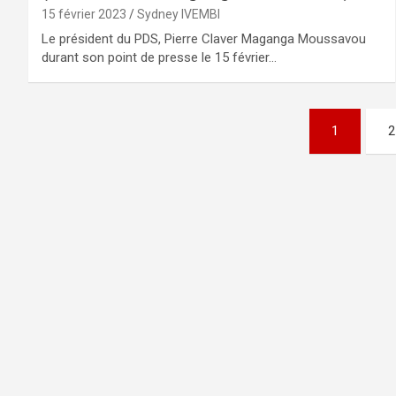
15 février 2023
Sydney IVEMBI
Le président du PDS, Pierre Claver Maganga Moussavou
durant son point de presse le 15 février…
Pagination
1
2
des
publications