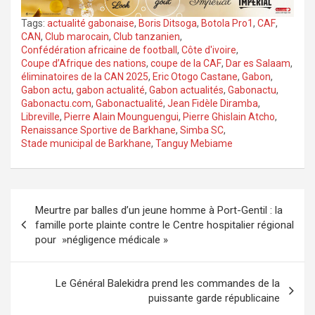
Tags:
actualité gabonaise
,
Boris Ditsoga
,
Botola Pro1
,
CAF
,
CAN
,
Club marocain
,
Club tanzanien
,
Confédération africaine de football
,
Côte d'ivoire
,
Coupe d’Afrique des nations
,
coupe de la CAF
,
Dar es Salaam
,
éliminatoires de la CAN 2025
,
Eric Otogo Castane
,
Gabon
,
Gabon actu
,
gabon actualité
,
Gabon actualités
,
Gabonactu
,
Gabonactu.com
,
Gabonactualité
,
Jean Fidèle Diramba
,
Libreville
,
Pierre Alain Mounguengui
,
Pierre Ghislain Atcho
,
Renaissance Sportive de Barkhane
,
Simba SC
,
Stade municipal de Barkhane
,
Tanguy Mebiame
Navigation
Meurtre par balles d’un jeune homme à Port-Gentil : la
de
famille porte plainte contre le Centre hospitalier régional
l’article
pour »négligence médicale »
Le Général Balekidra prend les commandes de la
puissante garde républicaine