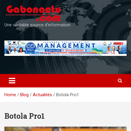
Skip
to
content
Une véritable source d'information
Home
Blog
Actualités
Botola Pro1
Botola Pro1