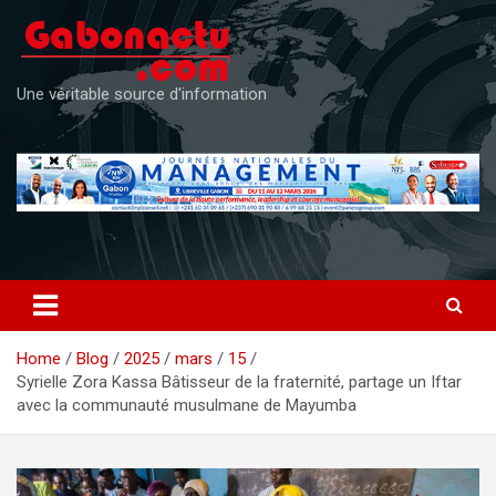
Skip
to
content
Une véritable source d'information
Home
Blog
2025
mars
15
Syrielle Zora Kassa Bâtisseur de la fraternité, partage un Iftar
avec la communauté musulmane de Mayumba