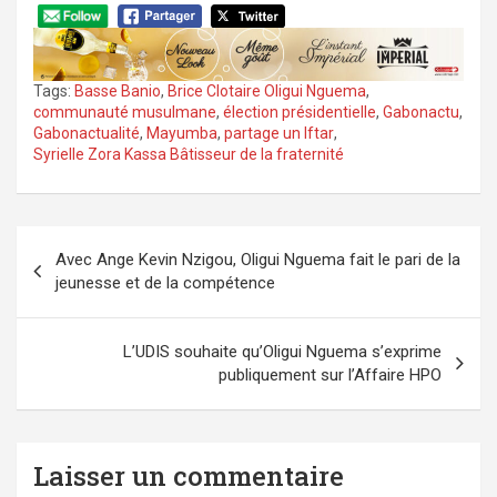
Tags:
Basse Banio
,
Brice Clotaire Oligui Nguema
,
communauté musulmane
,
élection présidentielle
,
Gabonactu
,
Gabonactualité
,
Mayumba
,
partage un Iftar
,
Syrielle Zora Kassa Bâtisseur de la fraternité
Navigation
Avec Ange Kevin Nzigou, Oligui Nguema fait le pari de la
de
jeunesse et de la compétence
l’article
L’UDIS souhaite qu’Oligui Nguema s’exprime
publiquement sur l’Affaire HPO
Laisser un commentaire