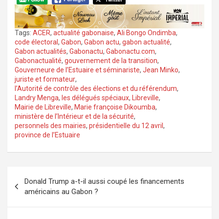
Tags:
ACER
,
actualité gabonaise
,
Ali Bongo Ondimba
,
code électoral
,
Gabon
,
Gabon actu
,
gabon actualité
,
Gabon actualités
,
Gabonactu
,
Gabonactu.com
,
Gabonactualité
,
gouvernement de la transition
,
Gouverneure de l’Estuaire et séminariste
,
Jean Minko
,
juriste et formateur
,
l’Autorité de contrôle des élections et du référendum
,
Landry Menga
,
les délégués spéciaux
,
Libreville
,
Mairie de Libreville
,
Marie françoise Dikoumba
,
ministère de l’Intérieur et de la sécurité
,
personnels des mairies
,
présidentielle du 12 avril
,
province de l’Estuaire
Navigation
Donald Trump a-t-il aussi coupé les financements
de
américains au Gabon ?
l’article