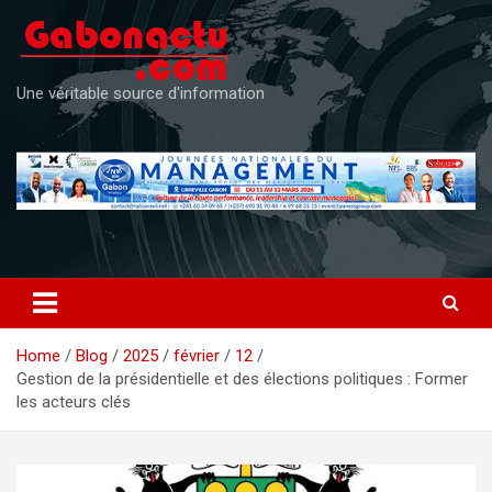
Skip
to
content
Une véritable source d'information
Home
Blog
2025
février
12
Gestion de la présidentielle et des élections politiques : Former
les acteurs clés