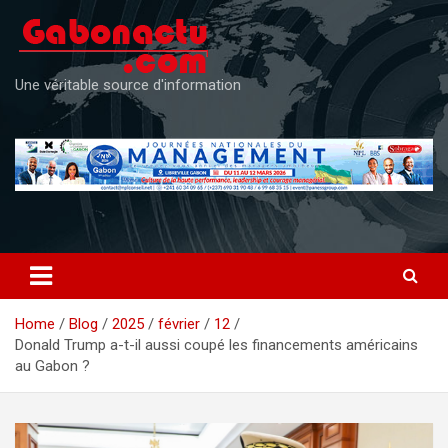
Skip
to
content
Une véritable source d'information
Home
Blog
2025
février
12
Donald Trump a-t-il aussi coupé les financements américains
au Gabon ?