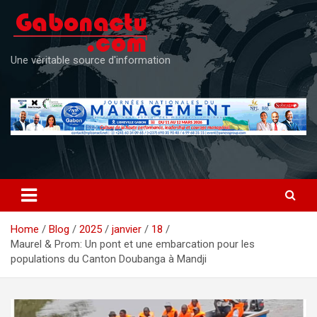
Skip
to
content
Une véritable source d'information
Home
Blog
2025
janvier
18
Maurel & Prom: Un pont et une embarcation pour les
populations du Canton Doubanga à Mandji