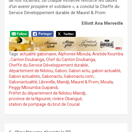
de nos localités, où chaque initiative renforce les bases
d’un avenir prospère et solidaire »
, a conclut la Cheffe du
Service Développement durable de Maurel & Prom.
Elliott Ana Merveille
Tags:
actualité gabonaise
,
Alphonse Mboula
,
Aristide Koumba
,
Canton Doubanga
,
Chef du Canton Doubanga
,
Cheffe du Service Développement durable
,
département de Ndolou
,
Gabon
,
Gabon actu
,
gabon actualité
,
Gabon actualités
,
Gabonactu
,
Gabonactu.com
,
Gabonactualité
,
Libreville
,
Mandji
,
Maurel & Prom
,
Mouila
,
Peggy Mboumba Guipandi
,
Préfet du département de Ndolou-Mandji
,
province de la Ngounié
,
rivière Obangué
,
station de pompage du brut de Coucal
Navigation