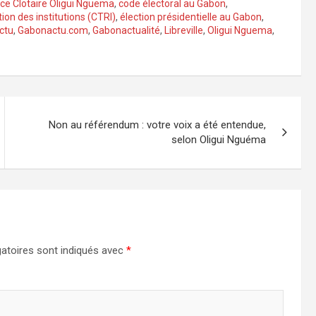
ice Clotaire Oligui Nguema
,
code électoral au Gabon
,
tion des institutions (CTRI)
,
élection présidentielle au Gabon
,
ctu
,
Gabonactu.com
,
Gabonactualité
,
Libreville
,
Oligui Nguema
,
Non au référendum : votre voix a été entendue,
selon Oligui Nguéma
atoires sont indiqués avec
*