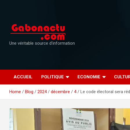
Skip
to
content
Une véritable source d'information
ACCUEIL
POLITIQUE
ECONOMIE
CULTU
Home
Blog
2024
décembre
4
Le code électoral sera ré