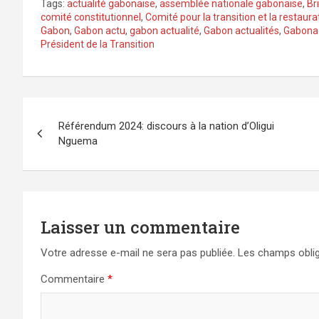
Tags:
actualité gabonaise
,
assemblée nationale gabonaise
,
Br
comité constitutionnel
,
Comité pour la transition et la restaura
Gabon
,
Gabon actu
,
gabon actualité
,
Gabon actualités
,
Gabona
Président de la Transition
Navigation
Référendum 2024: discours à la nation d’Oligui
de
Nguema
l’article
Laisser un commentaire
Votre adresse e-mail ne sera pas publiée.
Les champs oblig
Commentaire
*