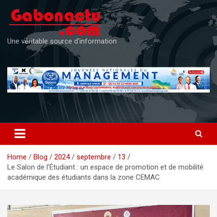
Skip
to
content
Une véritable source d'information
Home
Blog
2024
septembre
13
Le Salon de l’Étudiant : un espace de promotion et de mobilité
académique des étudiants dans la zone CEMAC