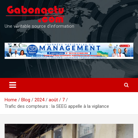
Skip
to
content
Une véritable source d'information
Home
Blog
2024
août
7
Trafic des compteurs : la SEEG appelle à la vigilance